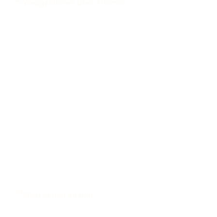
03
Weggefährten über Thomas
04
Mein Leben im Bild