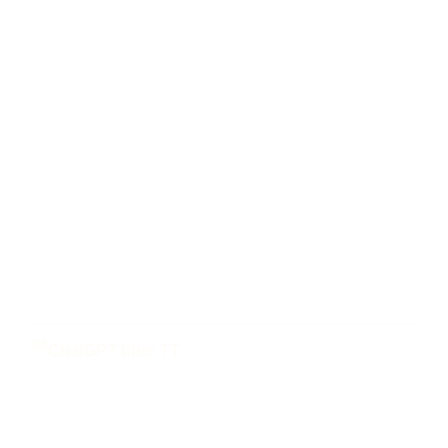
05
ChatGPT über TT