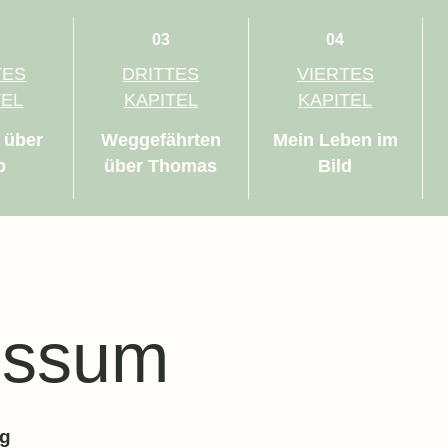
03
04
TES
DRITTES
VIERTES
TEL
KAPITEL
KAPITEL
 über
Weggefährten
Mein Leben im
b
über Thomas
Bild
essum
ng