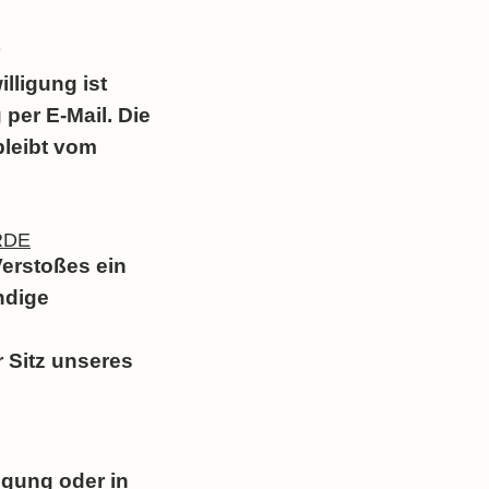
illigung ist
 per E-Mail. Die
bleibt vom
RDE
Verstoßes ein
ndige
 Sitz unseres
ligung oder in