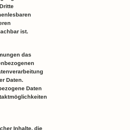
Dritte
inenlesbaren
eren
achbar ist.
mmungen das
onenbezogenen
atenverarbeitung
er Daten.
nbezogene Daten
taktmöglichkeiten
her Inhalte, die