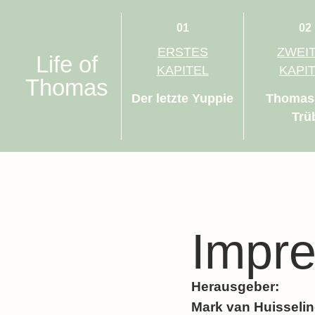
01
02
ERSTES
ZWEI
Life of
KAPITEL
KAPI
Thomas
Der letzte Yuppie
Thomas
Trü
Impr
Herausgeber
:
Mark van Huisseli